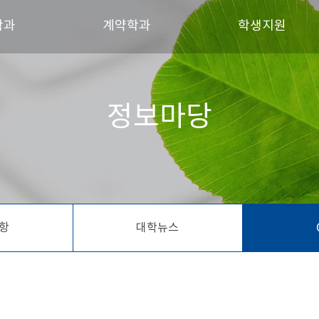
학과
계약학과
학생지원
트제조응용공학과
메카트로닉스공학과
장학금 안내
정보마당
시스템공학과
농어촌수자원관리학과
학생회 소개
세무부동산학과
생산경영공학과
동아리 및 소모임
경영학과
융합기술학과
츠건강과학과
통합물관리학과
건설시스템학과
협동조합금융학과
항
대학뉴스
스템공학과
디자인학과