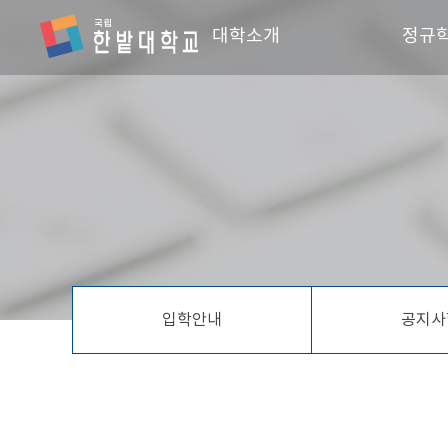
대학소개
정규
학장인사말
스마
단과대학 소개
전기
조직 및 직원
회계
찾아오시는 길
창업
스포
융합
입학안내
공지사
IT시
융합