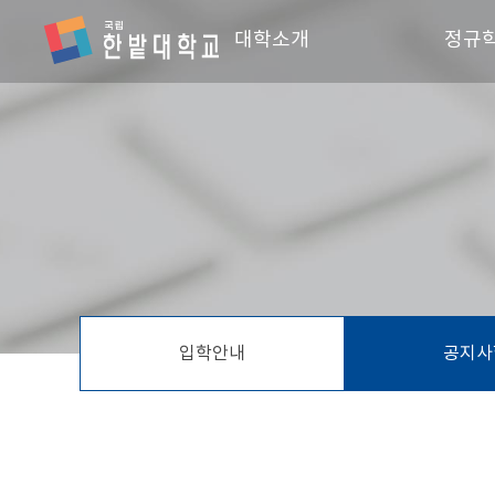
대학소개
정규
학장인사말
스마
단과대학 소개
전기
조직 및 직원
회계
찾아오시는 길
창업
스포
융합
입학안내
공지사
IT시
융합