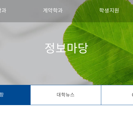
학과
계약학과
학생지원
트제조응용공학과
메카트로닉스공학과
장학금 안내
정보마당
시스템공학과
농어촌수자원관리학과
학생회 소개
세무부동산학과
생산경영공학과
동아리 및 소모임
경영학과
융합기술학과
츠건강과학과
통합물관리학과
건설시스템학과
협동조합금융학과
항
대학뉴스
스템공학과
디자인학과