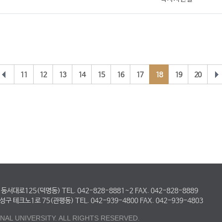
11
12
13
14
15
16
17
18
19
20
대로125(덕명동) TEL. 042-828-8881~2 FAX. 042-828-8889
테크노1로 75(관평동) TEL. 042-939-4800 FAX. 042-939-4803
AL UNIVERSITY. ALL RIGHTS RESERVED.