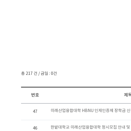
총 217 건 / 금일 : 0건
번호
제
미래산업융합대학 HBNU 인재인증제 장학금 신
47
한밭대학교 미래산업융합대학 정시모집 안내 및 
46