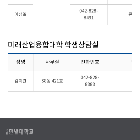
042-828-
이성일
콘텐
8491
미래산업융합대학 학생상담실
성명
사무실
전화번호
담
042-828-
김미란
S8동 421호
학
8888