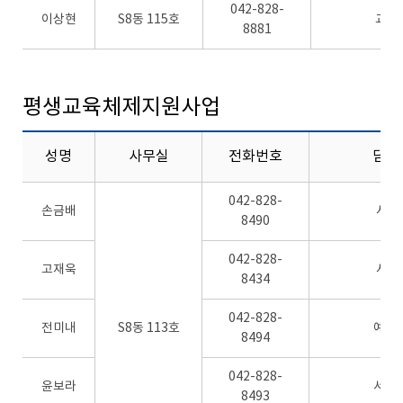
042-828-
이상현
S8동 115호
교무,
8881
평생교육체제지원사업
성명
사무실
전화번호
담당
042-828-
손금배
사업
8490
042-828-
고재욱
사업
8434
042-828-
전미내
S8동 113호
예산
8494
042-828-
윤보라
서무
8493