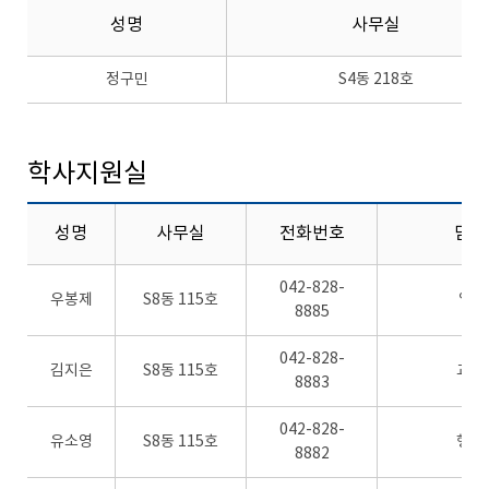
성명
사무실
정구민
S4동 218호
학사지원실
성명
사무실
전화번호
담당
042-828-
우봉제
S8동 115호
업무
8885
042-828-
김지은
S8동 115호
교무
8883
042-828-
유소영
S8동 115호
행정
8882