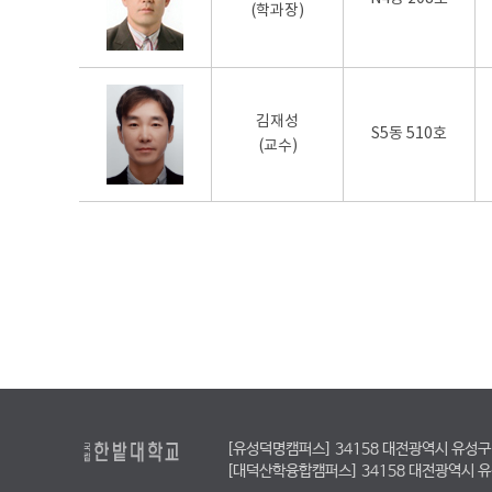
(학과장)
김재성
S5동 510호
(교수)
[유성덕명캠퍼스] 34158 대전광역시 유성구 동서
[대덕산학융합캠퍼스] 34158 대전광역시 유성구 