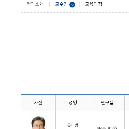
학과소개
교수진
교육과정
사진
성명
연구실
류태범
N4동 208호