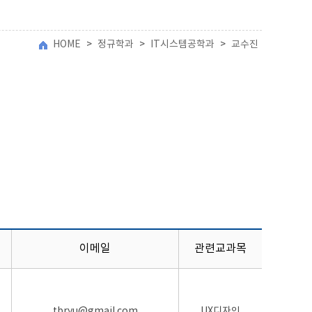
HOME
>
정규학과
>
IT시스템공학과
>
교수진
이메일
관련교과목
tbryu@gmail.com
UX디자인