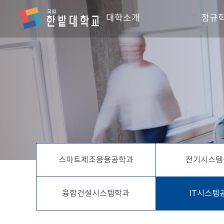
대학소개
정규
학장인사말
스마
단과대학 소개
전기
조직 및 직원
회계
찾아오시는 길
창업
스포
융합
스마트제조응용공학과
전기시스템
IT시
융합
융합건설시스템학과
IT시스템