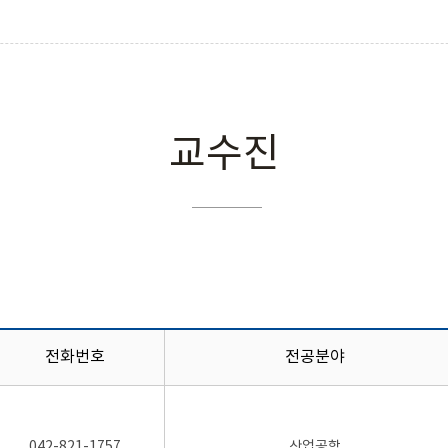
교수진
전화번호
전공분야
042-821-1757
산업공학