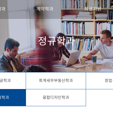
학과
계약학과
학생지원
트제조응용공학과
메카트로닉스공학과
장학금 안내
정규학과
시스템공학과
농어촌수자원관리학과
학생회 소개
세무부동산학과
생산경영공학과
동아리 및 소모임
경영학과
융합기술학과
츠건강과학과
통합물관리학과
건설시스템학과
협동조합금융학과
공학과
회계세무부동산학과
창업
스템공학과
디자인학과
공학과
융합디자인학과