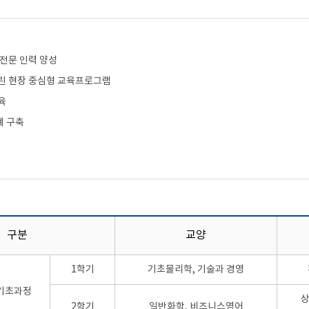
 전문 인력 양성
린 현장 중심형 교육프로그램
육
계 구축
구분
교양
1학기
기초물리학, 기술과 경영
기초과정
상
2학기
일반화학, 비즈니스영어