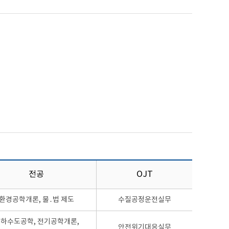
전공
OJT
환경공학개론, 물․법 제도
수질공정운전실무
하수도공학, 전기공학개론,
안전위기대응실무