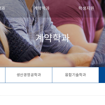
학과
계약학과
학생지원
트제조응용공학과
메카트로닉스공학과
장학금 안내
계약학과
시스템공학과
농어촌수자원관리학과
학생회 소개
세무부동산학과
생산경영공학과
동아리 및 소모임
경영학과
융합기술학과
츠건강과학과
통합물관리학과
건설시스템학과
협동조합금융학과
생산경영공학과
융합기술학과
스템공학과
디자인학과