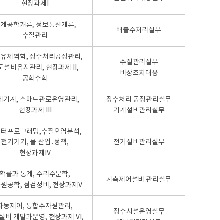
현장과제I
계공학개론, 정보통신개론,
배출수처리실무
수질관리
유체역학, 정수처리공정관리,
수질관리실무
도설비유지관리, 현장과제 II,
비상조치대응
공학수학
체기계, 스마트관로운영관리,
정수처리 공정관리실무
현장과제 III
기계설비관리실무
터프로그래밍,수질오염분석,
전기기기, 물 산업․정책,
전기설비관리실무
현장과제IV
확률과 통계, 수리수문학,
계측제어설비 관리실무
원공학, 점검정비, 현장과제V
자동제어, 통합수자원관리,
정수시설운영실무
설비 개발과운영, 현장과제 VI,