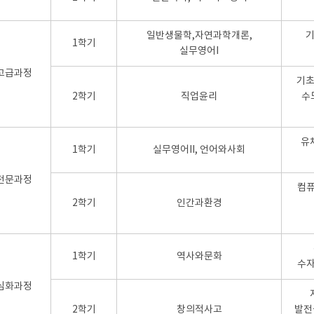
일반생물학,자연과학개론,
기
1학기
실무영어I
고급과정
기초
2학기
직업윤리
수
유
1학기
실무영어II, 언어와사회
전문과정
컴퓨
2학기
인간과환경
1학기
역사와문화
수자
심화과정
2학기
창의적사고
발전