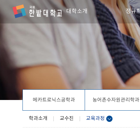
대학소개
정규
학장인사말
스마
단과대학 소개
전기
조직 및 직원
회계
찾아오시는 길
창업
스포
융합
메카트로닉스공학과
농어촌수자원관리학과
IT시
융합
학과소개
교수진
교육과정