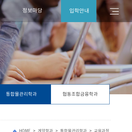
정보마당
입학안내
입학안내
공지사항
대학뉴스
Q&A
학생상담실
통합물관리학과
협동조합금융학과
HOME
>
계약학과
>
통합물관리학과
>
교육과정