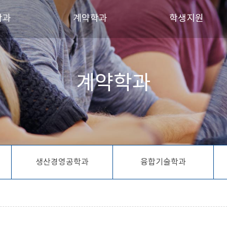
학과
계약학과
학생지원
트제조응용공학과
메카트로닉스공학과
장학금 안내
계약학과
시스템공학과
농어촌수자원관리학과
학생회 소개
세무부동산학과
생산경영공학과
동아리 및 소모임
경영학과
융합기술학과
츠건강과학과
통합물관리학과
건설시스템학과
협동조합금융학과
생산경영공학과
융합기술학과
스템공학과
디자인학과