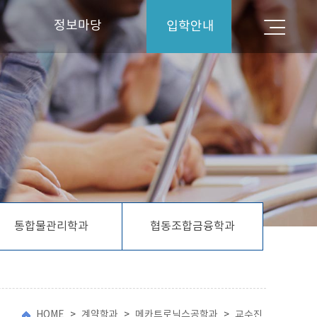
정보마당
입학안내
입학안내
공지사항
대학뉴스
Q&A
학생상담실
통합물관리학과
협동조합금융학과
HOME
>
계약학과
>
메카트로닉스공학과
>
교수진