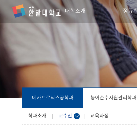
대학소개
정규
학장인사말
스마
단과대학 소개
전기
조직 및 직원
회계
찾아오시는 길
창업
스포
융합
메카트로닉스공학과
농어촌수자원관리학과
IT시
융합
학과소개
교수진
교육과정