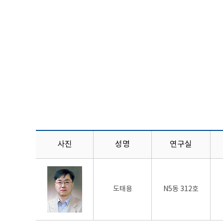
사진
성명
연구실
도태용
N5동 312호